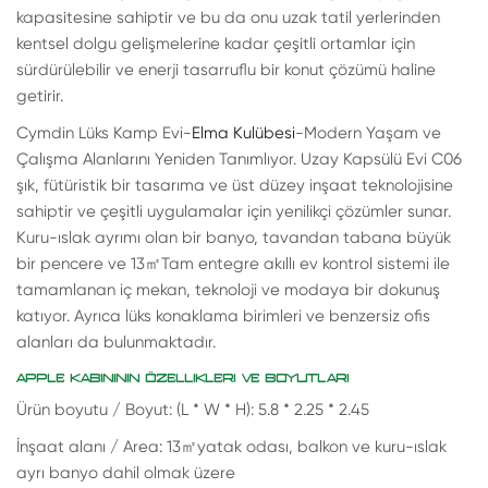
kapasitesine sahiptir ve bu da onu uzak tatil yerlerinden
kentsel dolgu gelişmelerine kadar çeşitli ortamlar için
sürdürülebilir ve enerji tasarruflu bir konut çözümü haline
getirir.
Cymdin Lüks Kamp Evi-
Elma Kulübesi
-Modern Yaşam ve
Çalışma Alanlarını Yeniden Tanımlıyor. Uzay Kapsülü Evi C06
şık, fütüristik bir tasarıma ve üst düzey inşaat teknolojisine
sahiptir ve çeşitli uygulamalar için yenilikçi çözümler sunar.
Kuru-ıslak ayrımı olan bir banyo, tavandan tabana büyük
bir pencere ve 13
㎡
Tam entegre akıllı ev kontrol sistemi ile
tamamlanan iç mekan, teknoloji ve modaya bir dokunuş
katıyor. Ayrıca lüks konaklama birimleri ve benzersiz ofis
alanları da bulunmaktadır.
APPLE KABINININ ÖZELLIKLERI VE BOYUTLARI
Ürün boyutu / Boyut: (L * W * H): 5.8 * 2.25 * 2.45
İnşaat alanı / Area: 13
㎡
yatak odası, balkon ve kuru-ıslak
ayrı banyo dahil olmak üzere