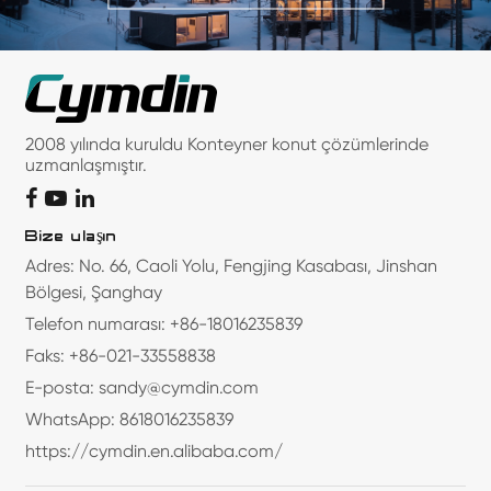
2008 yılında kuruldu Konteyner konut çözümlerinde
uzmanlaşmıştır.
Bize ulaşın
Adres: No. 66, Caoli Yolu, Fengjing Kasabası, Jinshan
Bölgesi, Şanghay
Telefon numarası: +86-18016235839
Faks: +86-021-33558838
E-posta: sandy@cymdin.com
WhatsApp: 8618016235839
https://cymdin.en.alibaba.com/