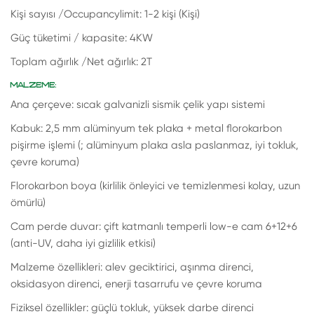
Kişi sayısı /Occupancylimit: 1-2 kişi (Kişi)
Güç tüketimi / kapasite: 4KW
Toplam ağırlık /Net ağırlık: 2T
MALZEME:
Ana çerçeve: sıcak galvanizli sismik çelik yapı sistemi
Kabuk: 2,5 mm alüminyum tek plaka + metal florokarbon
pişirme işlemi (; alüminyum plaka asla paslanmaz, iyi tokluk,
çevre koruma)
Florokarbon boya (kirlilik önleyici ve temizlenmesi kolay, uzun
ömürlü)
Cam perde duvar: çift katmanlı temperli low-e cam 6+12+6
(anti-UV, daha iyi gizlilik etkisi)
Malzeme özellikleri: alev geciktirici, aşınma direnci,
oksidasyon direnci, enerji tasarrufu ve çevre koruma
Fiziksel özellikler: güçlü tokluk, yüksek darbe direnci