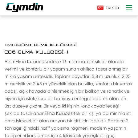
Turkish
EV
>
ÜRÜN
> ELMA KULÜBESI
C06 ELMA KULÜBESI-1
Bizim
Elma Kulübesi
sadece 13 metrekarelik şık bir alanda
verimli ve konforlu bir yaşam sunan akıllıca tasarlanmış bir
mikro yaşam ünitesidir. Toplam boyutları 5,8 m uzunluk, 2,25
m genişlik ve 2,45 m yükseklik olan bu villa, konforlu bir yatak
odası, açık havada dinlenmek için bir balkon ve rahatlık ve
hijyen için ıslak/kuru bir banyoyu entegre ederek alanı en
üst düzeye çıkarır. Bir veya iki kişinin konaklayabileceği
şekilde tasarlanan
Elma Kulübesi
tek bir kişi ya da minimalist
ama işlevsel bir alan arayan bir çift için idealdir. Sadece 2
ton ağırlığındaki hafif yapısına rağmen, modern yaşamın
taleplerini karşılamak için 4 kilovatlık yerleşik bir güç