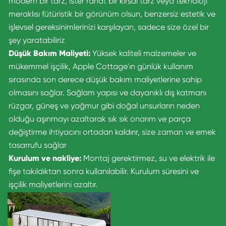
modern bir tarz, ister rahat bir kırsal tarz veya teknoloji
meraklısı fütüristik bir görünüm olsun, benzersiz estetik ve
işlevsel gereksinimlerinizi karşılayan, sadece size özel bir
şey yaratabiliriz
Düşük Bakım Maliyeti:
Yüksek kaliteli malzemeler ve
mükemmel işçilik, Apple Cottage'ın günlük kullanım
sırasında son derece düşük bakım maliyetlerine sahip
olmasını sağlar. Sağlam yapısı ve dayanıklı dış katmanı
rüzgar, güneş ve yağmur gibi doğal unsurların neden
olduğu aşınmayı azaltarak sık sık onarım ve parça
değiştirme ihtiyacını ortadan kaldırır, size zaman ve emek
tasarrufu sağlar
Kurulum ve nakliye:
Montaj gerektirmez, su ve elektrik ile
fişe takıldıktan sonra kullanılabilir. Kurulum süresini ve
işçilik maliyetlerini azaltır.