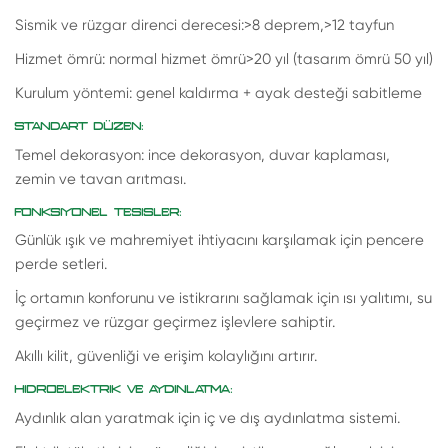
Sismik ve rüzgar direnci derecesi:>8 deprem,>12 tayfun
Hizmet ömrü: normal hizmet ömrü>20 yıl (tasarım ömrü 50 yıl)
Kurulum yöntemi: genel kaldırma + ayak desteği sabitleme
STANDART DÜZEN:
Temel dekorasyon: ince dekorasyon, duvar kaplaması,
zemin ve tavan arıtması.
FONKSIYONEL TESISLER:
Günlük ışık ve mahremiyet ihtiyacını karşılamak için pencere
perde setleri.
İç ortamın konforunu ve istikrarını sağlamak için ısı yalıtımı, su
geçirmez ve rüzgar geçirmez işlevlere sahiptir.
Akıllı kilit, güvenliği ve erişim kolaylığını artırır.
HIDROELEKTRIK VE AYDINLATMA:
Aydınlık alan yaratmak için iç ve dış aydınlatma sistemi.