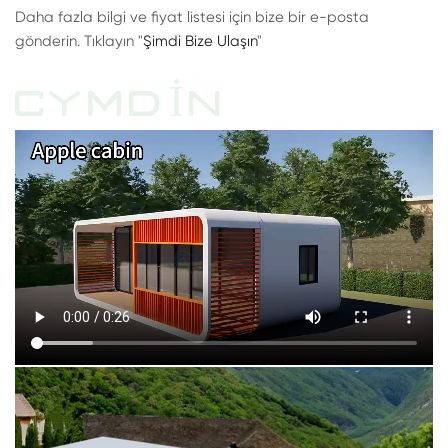
Daha fazla bilgi ve fiyat listesi için bize bir e-posta
gönderin. Tıklayın "
Şimdi Bize Ulaşın
"
CYMDIN