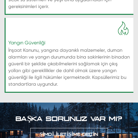
gereksinimleri içerir.
Yangın Güvenliği
İnşaat Kanunu, yangına dayanıklı malzemeler, duman
alarmları ve yangın durumunda bina sakinlerinin binadan
güvenli bir şekilde çıkabilmelerini sağlamak için çıkış
yolları gibi gereklilikler de dahil olmak üzere yangın
güvenliği ile ilgili hükümler içermektedir. Kapsüllerimiz bu
standartlara uygundur.
BAŞKA SORUNUZ VAR MI?
ŞIMDI ILETIŞIME GEÇIN