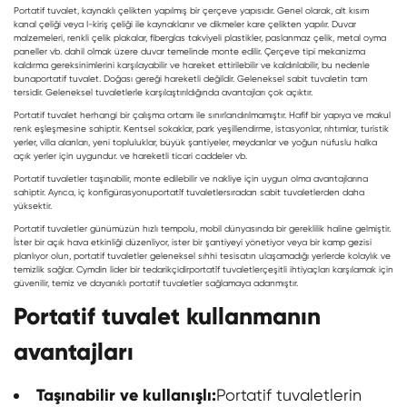
Portatif tuvalet, kaynaklı çelikten yapılmış bir çerçeve yapısıdır. Genel olarak, alt kısım
kanal çeliği veya I-kiriş çeliği ile kaynaklanır ve dikmeler kare çelikten yapılır. Duvar
malzemeleri, renkli çelik plakalar, fiberglas takviyeli plastikler, paslanmaz çelik, metal oyma
paneller vb. dahil olmak üzere duvar temelinde monte edilir. Çerçeve tipi mekanizma
kaldırma gereksinimlerini karşılayabilir ve hareket ettirilebilir ve kaldırılabilir, bu nedenle
buna
portatif tuvalet
. Doğası gereği hareketli değildir. Geleneksel sabit tuvaletin tam
tersidir. Geleneksel tuvaletlerle karşılaştırıldığında avantajları çok açıktır.
Portatif tuvalet herhangi bir çalışma ortamı ile sınırlandırılmamıştır. Hafif bir yapıya ve makul
renk eşleşmesine sahiptir. Kentsel sokaklar, park yeşillendirme, istasyonlar, rıhtımlar, turistik
yerler, villa alanları, yeni topluluklar, büyük şantiyeler, meydanlar ve yoğun nüfuslu halka
açık yerler için uygundur. ve hareketli ticari caddeler vb.
Portatif tuvaletler taşınabilir, monte edilebilir ve nakliye için uygun olma avantajlarına
sahiptir. Ayrıca, iç konfigürasyonu
portati̇f tuvaletler
sıradan sabit tuvaletlerden daha
yüksektir.
Portatif tuvaletler günümüzün hızlı tempolu, mobil dünyasında bir gereklilik haline gelmiştir.
İster bir açık hava etkinliği düzenliyor, ister bir şantiyeyi yönetiyor veya bir kamp gezisi
planlıyor olun, portatif tuvaletler geleneksel sıhhi tesisatın ulaşamadığı yerlerde kolaylık ve
temizlik sağlar. Cymdin lider bir tedarikçidir
portati̇f tuvaletler
çeşitli ihtiyaçları karşılamak için
güvenilir, temiz ve dayanıklı portatif tuvaletler sağlamaya adanmıştır.
Portatif tuvalet kullanmanın
avantajları
Taşınabilir ve kullanışlı:
Portatif tuvaletlerin