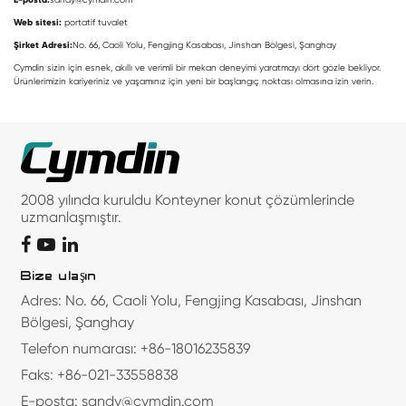
Web sitesi:
portatif tuvalet
Şirket Adresi:
No. 66, Caoli Yolu, Fengjing Kasabası, Jinshan Bölgesi, Şanghay
Cymdin sizin için esnek, akıllı ve verimli bir mekan deneyimi yaratmayı dört gözle bekliyor.
Ürünlerimizin kariyeriniz ve yaşamınız için yeni bir başlangıç noktası olmasına izin verin.
2008 yılında kuruldu Konteyner konut çözümlerinde
uzmanlaşmıştır.
Bize ulaşın
Adres: No. 66, Caoli Yolu, Fengjing Kasabası, Jinshan
Bölgesi, Şanghay
Telefon numarası: +86-18016235839
Faks: +86-021-33558838
E-posta: sandy@cymdin.com