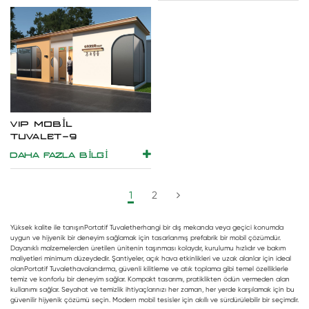
VIP MOBIL
TUVALET-9
DAHA FAZLA BILGI
1
2
Yüksek kalite ile tanışın
Portatif Tuvalet
herhangi bir dış mekanda veya geçici konumda
uygun ve hijyenik bir deneyim sağlamak için tasarlanmış prefabrik bir mobil çözümdür.
Dayanıklı malzemelerden üretilen ünitenin taşınması kolaydır, kurulumu hızlıdır ve bakım
maliyetleri minimum düzeydedir. Şantiyeler, açık hava etkinlikleri ve uzak alanlar için ideal
olan
Portatif Tuvalet
havalandırma, güvenli kilitleme ve atık toplama gibi temel özelliklerle
temiz ve konforlu bir deneyim sağlar. Kompakt tasarımı, pratiklikten ödün vermeden alan
kullanımı sağlar. Seyahat ve temizlik ihtiyaçlarınızı her zaman, her yerde karşılamak için bu
güvenilir hijyenik çözümü seçin. Modern mobil tesisler için akıllı ve sürdürülebilir bir seçimdir.